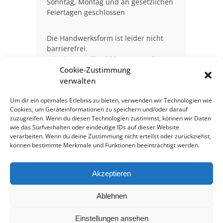
Sonntag, Montag und an gesetzlichen
Feiertagen geschlossen
Die Handwerksform ist leider nicht
barrierefrei.
Mit einem Rollstuhl kann man die
Cookie-Zustimmung
Ausstellung im Erdgeschoss, aber
nicht das Untergeschoss aufsuchen.
verwalten
Um dir ein optimales Erlebnis zu bieten, verwenden wir Technologien wie
Cookies, um Geräteinformationen zu speichern und/oder darauf
zuzugreifen. Wenn du diesen Technologien zustimmst, können wir Daten
HANDWERKSFORM HANNOVER
wie das Surfverhalten oder eindeutige IDs auf dieser Website
Ausstellungszentrum der Handwerkskammer Hannover
verarbeiten. Wenn du deine Zustimmung nicht erteilst oder zurückziehst,
Berliner Allee 17
können bestimmte Merkmale und Funktionen beeinträchtigt werden.
30175 Hannover
0511 3 48 59 - 421
Akzeptieren
handwerksform@hwk-psg.de
Impressum
Ablehnen
Datenschutzerklärung
Allgemeine Geschäftsbedingungen
Einstellungen ansehen